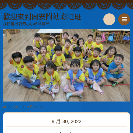
歡迎來到同安附幼彩虹班
我們是可愛的小小彩虹寶貝
S
e
a
r
c
h
>
2022
>
9 月
>
30
9 月 30, 2022