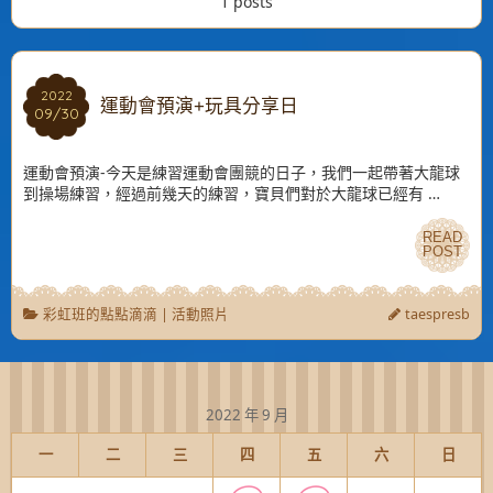
1 posts
2022
2022
運動會預演+玩具分享日
09/30
09/30
運動會預演-今天是練習運動會團競的日子，我們一起帶著大龍球
到操場練習，經過前幾天的練習，寶貝們對於大龍球已經有 …
READ
READ
POST
POST
彩虹班的點點滴滴
|
活動照片
taespresb
2022 年 9 月
一
二
三
四
五
六
日