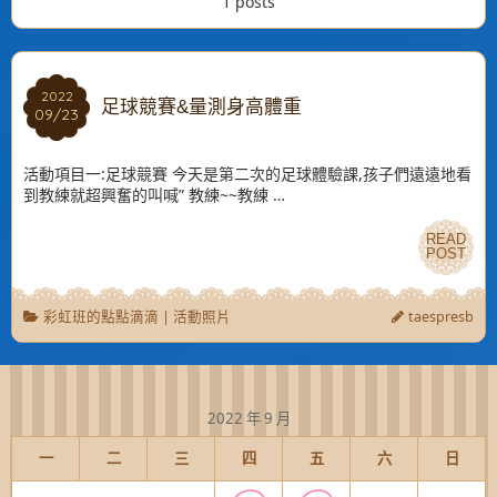
1 posts
2022
2022
足球競賽&量測身高體重
09/23
09/23
活動項目一:足球競賽 今天是第二次的足球體驗課,孩子們遠遠地看
到教練就超興奮的叫喊” 教練~~教練 …
READ
READ
POST
POST
彩虹班的點點滴滴
|
活動照片
taespresb
2022 年 9 月
一
二
三
四
五
六
日