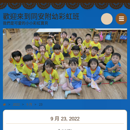
歡迎來到同安附幼彩虹班
我們是可愛的小小彩虹寶貝
S
e
a
r
c
h
>
2022
>
9 月
>
23
9 月 23, 2022