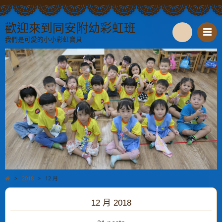
歡迎來到同安附幼彩虹班
我們是可愛的小小彩虹寶貝
S
e
a
r
c
h
>
2018
>
12 月
12 月 2018