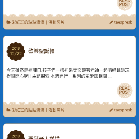
READ
READ
POST
POST
彩虹班的點點滴滴
|
活動照片
taespresb
2018
2018
歡樂聖誕帽
12/22
12/22
今天雖然是補課日,孩子們一樣神采奕奕跟著老師一起唱唱跳跳玩
得很開心喔!! 主題探索:本週進行一系列的聖誕節相關 …
READ
READ
POST
POST
彩虹班的點點滴滴
|
活動照片
taespresb
2018
2018