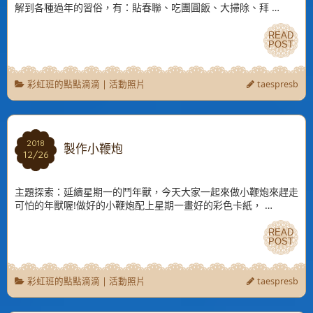
解到各種過年的習俗，有：貼春聯、吃團圓飯、大掃除、拜 …
READ
READ
POST
POST
彩虹班的點點滴滴
|
活動照片
taespresb
2018
2018
製作小鞭炮
12/26
12/26
主題探索：延續星期一的鬥年獸，今天大家一起來做小鞭炮來趕走
可怕的年獸喔!做好的小鞭炮配上星期一畫好的彩色卡紙， …
READ
READ
POST
POST
彩虹班的點點滴滴
|
活動照片
taespresb