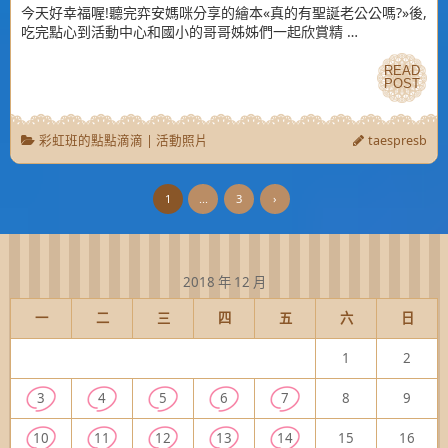
今天好幸福喔!聽完弈安媽咪分享的繪本«真的有聖誕老公公嗎?»後,
吃完點心到活動中心和國小的哥哥姊姊們一起欣賞精 …
READ
READ
POST
POST
彩虹班的點點滴滴
|
活動照片
taespresb
1
...
3
›
2018 年 12 月
一
二
三
四
五
六
日
1
2
3
4
5
6
7
8
9
10
11
12
13
14
15
16