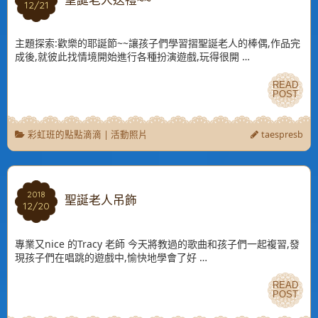
聖誕老人送禮~~
12/21
12/21
主題探索:歡樂的耶誕節~~讓孩子們學習摺聖誕老人的棒偶,作品完
成後,就彼此找情境開始進行各種扮演遊戲,玩得很開 …
READ
READ
POST
POST
彩虹班的點點滴滴
|
活動照片
taespresb
2018
2018
聖誕老人吊飾
12/20
12/20
專業又nice 的Tracy 老師 今天將教過的歌曲和孩子們一起複習,發
現孩子們在唱跳的遊戲中,愉快地學會了好 …
READ
READ
POST
POST