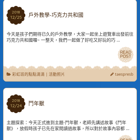
2018
2018
戶外教學-巧克力共和國
12/25
12/25
今天是孩子們期待已久的戶外教學，大家一起坐上遊覽車出發前往
巧克力共和國囉~ 一整天，我們一起做了好吃又好玩的巧 …
READ
READ
POST
POST
彩虹班的點點滴滴
|
活動照片
taespresb
2018
2018
鬥年獸
12/24
12/24
主題探索：今天正式進到主題-鬥年獸，老師先講述故事《鬥年
獸》，放假時孩子已先在家閱讀過故事，所以對於故事內容都 …