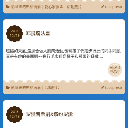
彩虹班的點點滴滴
|
愛心家長區
|
活動照片
taespresb
2018
2018
耶誕魔法畫
12/19
12/19
暖陽的天氣,最適合做大肌肉活動,發現孩子們踏步行進的同手同腳,
真是有趣的畫面啊~~進行毛巾運送橘子和蘋果的遊戲 …
READ
READ
POST
POST
彩虹班的點點滴滴
|
活動照片
taespresb
2018
2018
聖誕音樂劇&繽紛聖誕
12/18
12/18