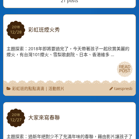
21 posts
2018
2018
彩虹班煙火秀
12/28
12/28
主題探索：2018年即將要過完了，今天帶著孩子一起欣賞美麗的
煙火，有台灣101煙火、雪梨歌劇院、日本、香港維多 …
READ
READ
POST
POST
彩虹班的點點滴滴
|
活動照片
taespresb
2018
2018
大家來寫春聯
12/27
12/27
主題探索：過新年絕對少不了充滿年味的春聯，藉由影片讓孩子了