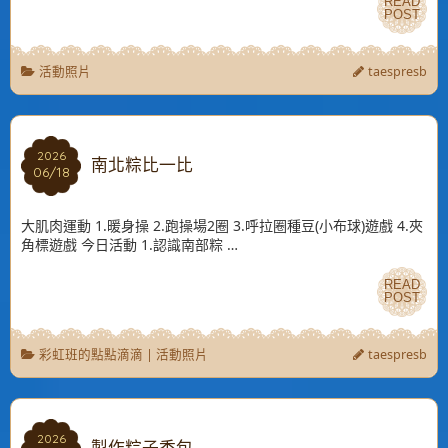
READ
READ
POST
POST
活動照片
taespresb
2026
2026
南北粽比一比
06/18
06/18
大肌肉運動 1.暖身操 2.跑操場2圈 3.呼拉圈種豆(小布球)遊戲 4.夾
角標遊戲 今日活動 1.認識南部粽 …
READ
READ
POST
POST
彩虹班的點點滴滴
|
活動照片
taespresb
2026
2026