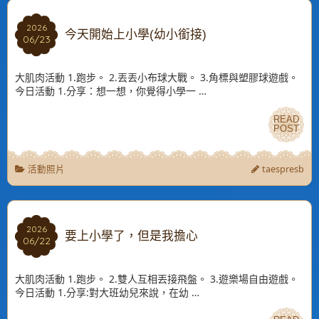
2026
2026
今天開始上小學(幼小銜接)
06/23
06/23
大肌肉活動 1.跑步。 2.丟丟小布球大戰。 3.角標與塑膠球遊戲。
今日活動 1.分享：想一想，你覺得小學一 …
READ
READ
POST
POST
活動照片
taespresb
2026
2026
要上小學了，但是我擔心
06/22
06/22
大肌肉活動 1.跑步。 2.雙人互相丟接飛盤。 3.遊樂場自由遊戲。
今日活動 1.分享:對大班幼兒來說，在幼 …