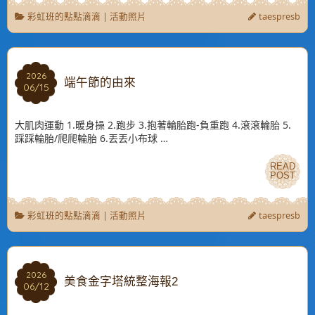
彩虹班的點點滴滴
|
活動照片
taespresb
2026
2026
端午節的由來
06/15
06/15
大肌肉運動 1.暖身操 2.跑步 3.抱著輪胎跑-負重跑 4.滾滾輪胎 5.
踩踩輪胎/爬爬輪胎 6.丟丟小布球 …
READ
READ
POST
POST
彩虹班的點點滴滴
|
活動照片
taespresb
2026
2026
美食金字塔統整海報2
06/12
06/12