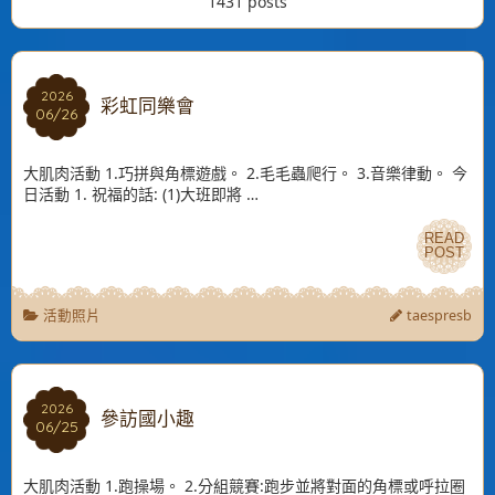
1431 posts
2026
2026
彩虹同樂會
06/26
06/26
大肌肉活動 1.巧拼與角標遊戲。 2.毛毛蟲爬行。 3.音樂律動。 今
日活動 1. 祝福的話: (1)大班即將 …
READ
READ
POST
POST
活動照片
taespresb
2026
2026
參訪國小趣
06/25
06/25
大肌肉活動 1.跑操場。 2.分組競賽:跑步並將對面的角標或呼拉圈