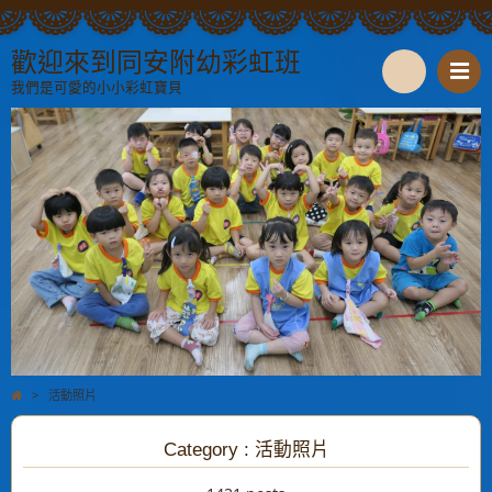
歡迎來到同安附幼彩虹班
我們是可愛的小小彩虹寶貝
S
e
a
r
c
h
>
活動照片
Category : 活動照片