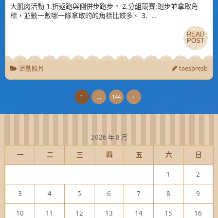
大肌肉活動 1.折返跑與側併步跑步。 2.分組競賽:跑步並拿取角
標，並數一數哪一隊拿取的的角標比較多。 3. …
READ
READ
POST
POST
活動照片
taespresb
1
...
144
›
2026 年 8 月
一
二
三
四
五
六
日
1
2
3
4
5
6
7
8
9
10
11
12
13
14
15
16