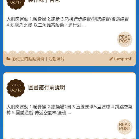
製作粽子香包
06/17
06/17
大肌肉運動 1.暖身操 2.跑步 3.巧拼跨步練習/側跨練習/後跳練習
4.划龍舟比賽-以三角錐當船槳，進行划 …
READ
READ
POST
POST
彩虹班的點點滴滴
|
活動照片
taespresb
2026
2026
圖書館行前說明
06/16
06/16
大肌肉運動 1.暖身操 2.跑操場2圈 3.直線運球/s型運球 4.跳跳空氣
棒 5.團體遊戲-傳遞空氣棒(全班 …
READ
READ
POST
POST