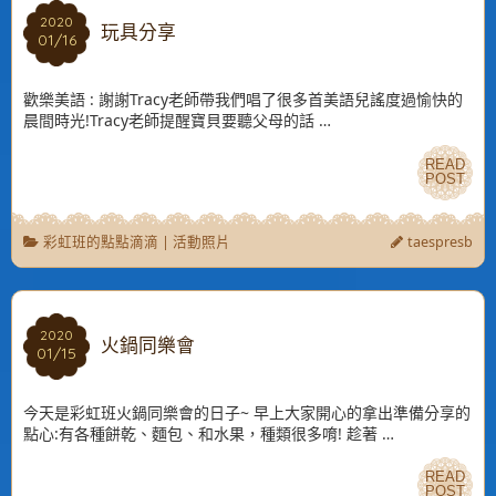
2020
2020
玩具分享
01/16
01/16
歡樂美語 : 謝謝Tracy老師帶我們唱了很多首美語兒謠度過愉快的
晨間時光!Tracy老師提醒寶貝要聽父母的話 …
READ
READ
POST
POST
彩虹班的點點滴滴
|
活動照片
taespresb
2020
2020
火鍋同樂會
01/15
01/15
今天是彩虹班火鍋同樂會的日子~ 早上大家開心的拿出準備分享的
點心:有各種餅乾、麵包、和水果，種類很多唷! 趁著 …
READ
READ
POST
POST