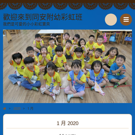
歡迎來到同安附幼彩虹班
我們是可愛的小小彩虹寶貝
S
e
a
r
c
h
>
2020
>
1 月
1 月 2020