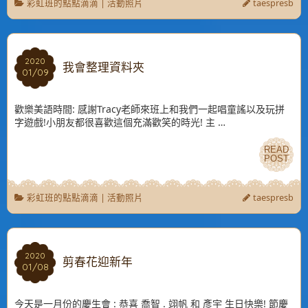
彩虹班的點點滴滴
|
活動照片
taespresb
2020
2020
我會整理資料夾
01/09
01/09
歡樂美語時間: 感謝Tracy老師來班上和我們一起唱童謠以及玩拼
字遊戲!小朋友都很喜歡這個充滿歡笑的時光! 主 …
READ
READ
POST
POST
彩虹班的點點滴滴
|
活動照片
taespresb
2020
2020
剪春花迎新年
01/08
01/08
今天是一月份的慶生會 : 恭喜 喬智 . 翊帆 和 彥宇 生日快樂! 節慶