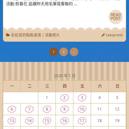
活動:剪春花 延續昨天用毛筆寫春聯的 …
READ
READ
POST
POST
彩虹班的點點滴滴
|
活動照片
taespresb
1
2
›
2020 年 1 月
一
二
三
四
五
六
日
1
2
3
4
5
6
7
8
9
10
11
12
13
14
15
16
17
18
19