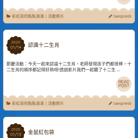
彩虹班的點點滴滴
|
活動照片
taespresb
2020
2020
認識十二生肖
01/14
01/14
節慶活動：今天一起來認識十二生肖，老師發現孩子們都很棒，十
二生肖的順序都記得好熟呀!透過影片我們一起聽了十二生 …
READ
READ
POST
POST
彩虹班的點點滴滴
|
活動照片
taespresb
2020
2020
金鼠紅包袋
01/13
01/13