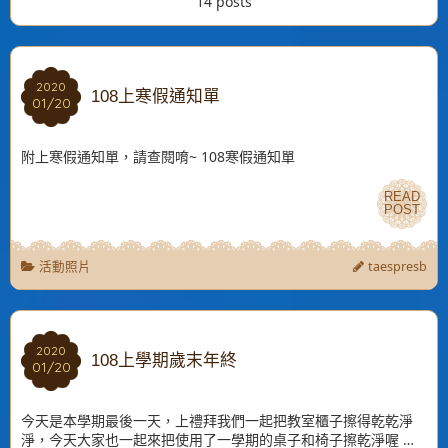
14 posts
2020
2020
108上寒假通知單
01/20
01/20
附上寒假通知單，請查閱唷~ 108寒假通知單
READ
READ
POST
POST
活動照片
taespresb
2020
2020
108上學期歲末年終
01/20
01/20
今天是本學期最後一天，上禮拜我們一起把教室櫃子擦得乾乾淨
淨，今天大家也一起來把使用了一學期的桌子和椅子擦乾淨喔 …