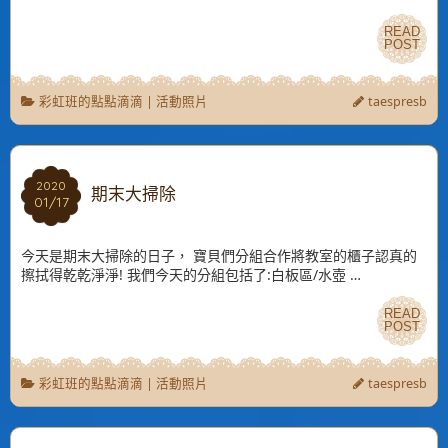
READ
READ
POST
POST
彩虹班的點點滴滴
|
活動照片
taespresb
2020
2020
期末大掃除
01/17
01/17
今天是期末大掃除的日子， 寶貝們分組合作將教室的櫃子認真的
擦拭得乾乾淨淨! 我們今天的分組包括了:白板區/水壺 …
READ
READ
POST
POST
彩虹班的點點滴滴
|
活動照片
taespresb