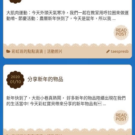
大肌肉運動：今天外頭天氣寒冷，我們一起在教室用呼拉圈來做運
動唷~ 節慶活動：農曆新年快到了，今天是鼠年，所以我 …
READ
READ
POST
POST
彩虹班的點點滴滴
|
活動照片
taespresb
2020
2020
分享新年的物品
01/10
01/10
新年快到了，大街小巷真熱鬧， 好多新年的物品陸續出現在我們
的生活當中! 今天彩虹寶貝帶來分享的新年物品有 …
READ
READ
POST
POST