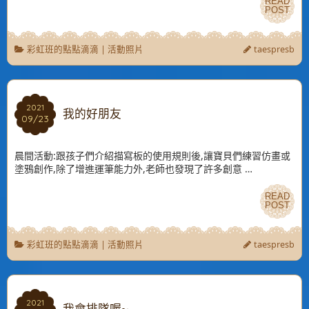
READ
READ
POST
POST
彩虹班的點點滴滴
|
活動照片
taespresb
2021
2021
我的好朋友
09/23
09/23
晨間活動:跟孩子們介紹描寫板的使用規則後,讓寶貝們練習仿畫或
塗鴉創作,除了增進運筆能力外,老師也發現了許多創意 …
READ
READ
POST
POST
彩虹班的點點滴滴
|
活動照片
taespresb
2021
2021