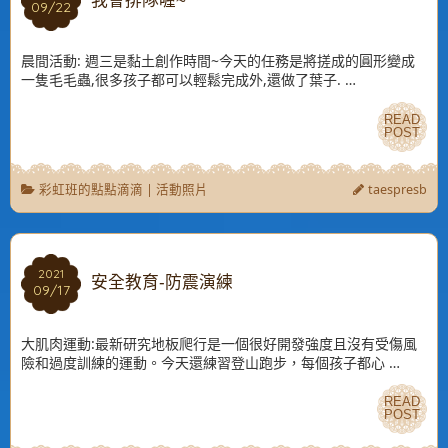
我會排隊喔~
09/22
09/22
晨間活動: 週三是黏土創作時間~今天的任務是將搓成的圓形變成
一隻毛毛蟲,很多孩子都可以輕鬆完成外,還做了葉子. …
READ
READ
POST
POST
彩虹班的點點滴滴
|
活動照片
taespresb
2021
2021
安全教育-防震演練
09/17
09/17
大肌肉運動:最新研究地板爬行是一個很好開發強度且沒有受傷風
險和過度訓練的運動。今天還練習登山跑步，每個孩子都心 …
READ
READ
POST
POST