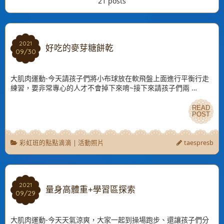
21 posts
2021
2021
好吃的麥芽糖餅乾
09/30
09/30
大肌肉運動-今天請孩子們將小布球放在軟飛盤上面進行平衡行走
練習，要非常專心的人才不會掉下來唷~接下來請孩子們兩 …
READ
READ
POST
POST
彩虹班的點點滴滴
|
活動照片
taespresb
2021
2021
量身高體重+學習區探索
09/29
09/29
大肌肉運動-今天天氣涼爽，大家一起到操場跑步、還讓孩子們分