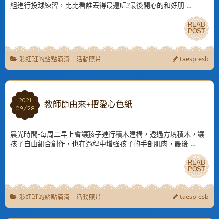
組進行投球練習，比比看誰丟得最遠呢?最後開心的和好朋 …
READ
READ
POST
POST
彩虹班的點點滴滴
|
活動照片
taespresb
2021
2021
教師節由來+摺愛心色紙
09/28
09/28
晨光時間-每周二早上會讓孩子進行積木建構，透過方塊積木，讓
孩子自由組合創作，也在過程中增強孩子的手部肌肉，最後 …
READ
READ
POST
POST
彩虹班的點點滴滴
|
活動照片
taespresb