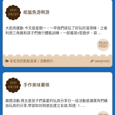
2021
2021
紙盤魚游啊游
09/27
09/27
大肌肉運動-今天是星期一，一早我們就玩了好玩的溜滑梯，之後
利用三角錐和孩子們進行體能訓練，一起複習s型跑步、袋 …
READ
READ
POST
POST
彩虹班的點點滴滴
|
活動照片
taespresb
2021
2021
手作美味薯條
09/24
09/24
晨間活動:周五是孩子們喜愛的玩具分享日~~這活動是讓寶貝們藉
由玩具的分享,學習如何與朋友建立友誼,知道: 1. …