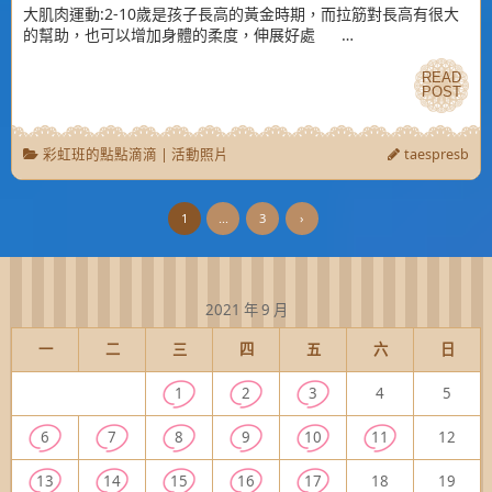
大肌肉運動:2-10歲是孩子長高的黃金時期，而拉筋對長高有很大
的幫助，也可以增加身體的柔度，伸展好處 …
READ
READ
POST
POST
彩虹班的點點滴滴
|
活動照片
taespresb
1
...
3
›
2021 年 9 月
一
二
三
四
五
六
日
1
2
3
4
5
6
7
8
9
10
11
12
13
14
15
16
17
18
19