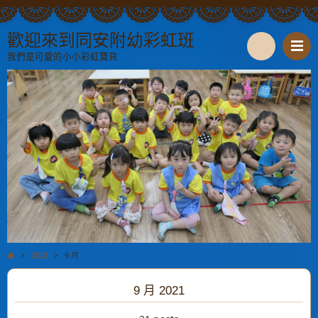
歡迎來到同安附幼彩虹班
我們是可愛的小小彩虹寶貝
S
e
a
r
c
h
>
2021
>
9 月
9 月 2021