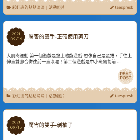
彩虹班的點點滴滴
|
活動照片
taespresb
2021
2021
厲害的雙手-正確使用剪刀
09/16
09/16
大肌肉運動:第一個遊戲是墊上體能遊戲-想像自己是蛋捲，手往上
伸直雙腳合併往前一直滾喔！第二個遊戲是中小班匍匐前 …
READ
READ
POST
POST
彩虹班的點點滴滴
|
活動照片
taespresb
2021
2021
厲害的雙手-剝柚子
09/15
09/15