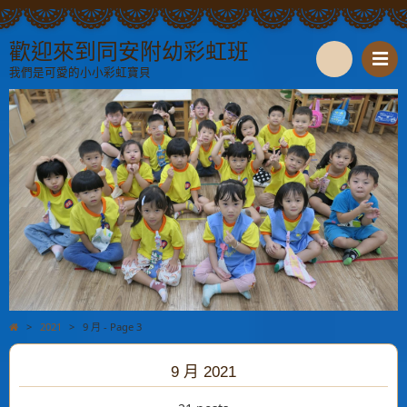
歡迎來到同安附幼彩虹班
我們是可愛的小小彩虹寶貝
S
e
a
r
c
h
>
2021
>
9 月 - Page 3
9 月 2021