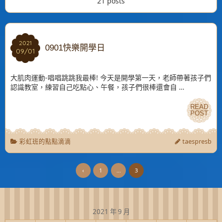
21 posts
2021
2021
0901快樂開學日
09/01
09/01
大肌肉運動-唱唱跳跳我最棒! 今天是開學第一天，老師帶著孩子們
認識教室，練習自己吃點心、午餐，孩子們很棒還會自 …
READ
READ
POST
POST
彩虹班的點點滴滴
taespresb
‹
1
...
3
2021 年 9 月