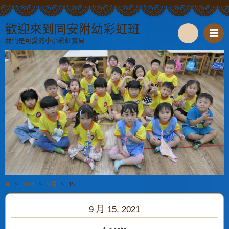
歡迎來到同安附幼彩虹班
我們是可愛的小小彩虹寶貝
S
e
a
r
c
h
>
2021
>
9 月
>
15
9 月 15, 2021