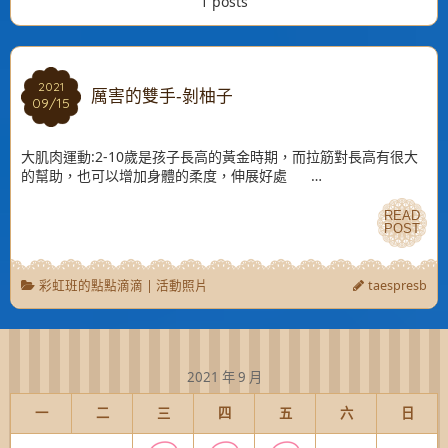
1 posts
2021
2021
厲害的雙手-剝柚子
09/15
09/15
大肌肉運動:2-10歲是孩子長高的黃金時期，而拉筋對長高有很大
的幫助，也可以增加身體的柔度，伸展好處 …
READ
READ
POST
POST
彩虹班的點點滴滴
|
活動照片
taespresb
2021 年 9 月
一
二
三
四
五
六
日