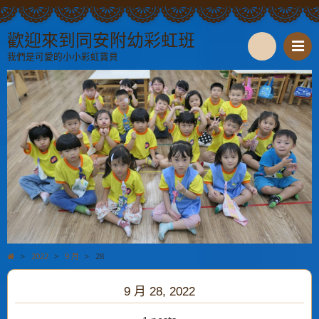
歡迎來到同安附幼彩虹班
我們是可愛的小小彩虹寶貝
S
e
a
r
c
h
>
2022
>
9 月
>
28
9 月 28, 2022