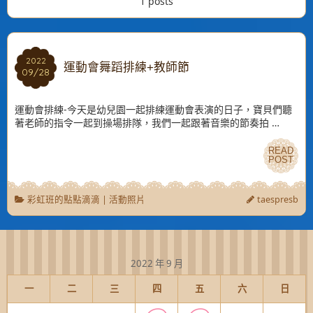
1 posts
2022
2022
運動會舞蹈排練+教師節
09/28
09/28
運動會排練-今天是幼兒園一起排練運動會表演的日子，寶貝們聽
著老師的指令一起到操場排隊，我們一起跟著音樂的節奏拍 …
READ
READ
POST
POST
彩虹班的點點滴滴
|
活動照片
taespresb
2022 年 9 月
一
二
三
四
五
六
日