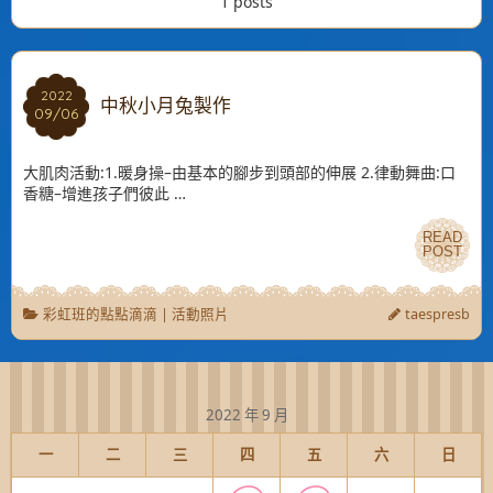
1 posts
2022
2022
中秋小月兔製作
09/06
09/06
大肌肉活動:1.暖身操–由基本的腳步到頭部的伸展 2.律動舞曲:口
香糖–增進孩子們彼此 …
READ
READ
POST
POST
彩虹班的點點滴滴
|
活動照片
taespresb
2022 年 9 月
一
二
三
四
五
六
日