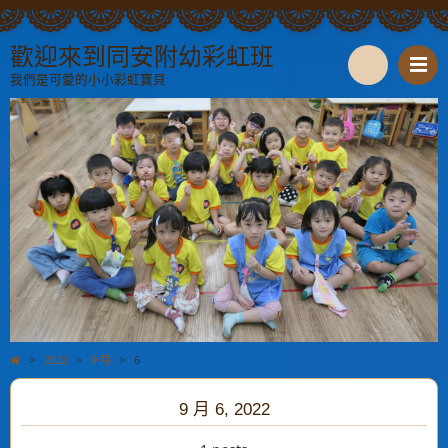
歡迎來到同安附幼彩虹班
我們是可愛的小小彩虹寶貝
S
e
a
r
c
h
>
2022
>
9 月
>
6
9 月 6, 2022