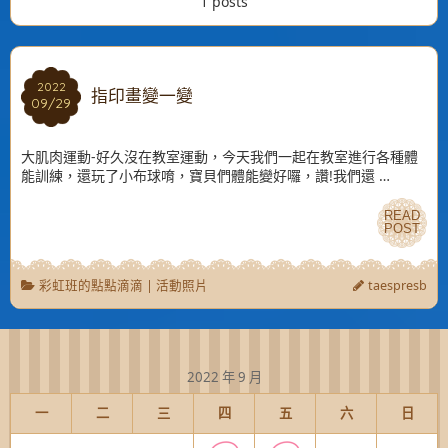
1 posts
2022
2022
指印畫變一變
09/29
09/29
大肌肉運動-好久沒在教室運動，今天我們一起在教室進行各種體
能訓練，還玩了小布球唷，寶貝們體能變好囉，讚!我們還 …
READ
READ
POST
POST
彩虹班的點點滴滴
|
活動照片
taespresb
2022 年 9 月
一
二
三
四
五
六
日