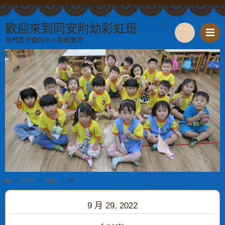
歡迎來到同安附幼彩虹班
我們是可愛的小小彩虹寶貝
S
e
a
r
c
h
>
2022
>
9 月
>
29
9 月 29, 2022