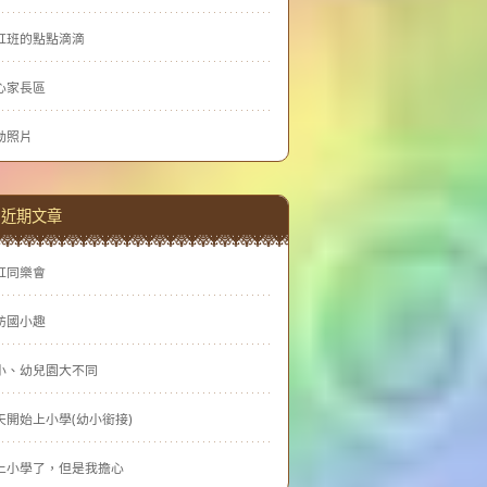
虹班的點點滴滴
心家長區
動照片
近期文章
虹同樂會
訪國小趣
小、幼兒園大不同
天開始上小學(幼小銜接)
上小學了，但是我擔心