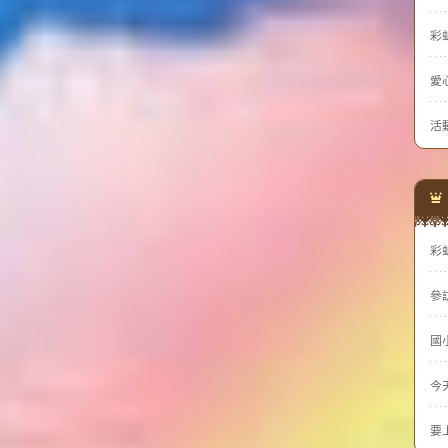
彩
愛
活
彩
參
國
今
要