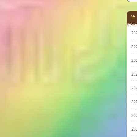
20
20
20
20
20
20
20
20