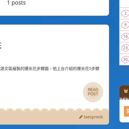
1 posts
2
9
16
花
23
30
在語文區繪製的爆米花步驟圖，他上台介紹的爆米花5步驟
« 10
READ
READ
POST
POST
taespresb