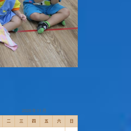
2020 年 11 月
二
三
四
五
六
日