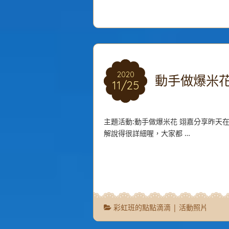
2020
2020
動手做爆米
11/25
11/25
主題活動:動手做爆米花 翊嘉分享昨天
解說得很詳細喔，大家都 …
彩虹班的點點滴滴
|
活動照片