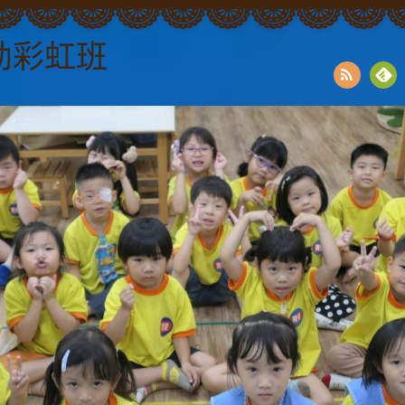
幼彩虹班
RSS
Fee
dly