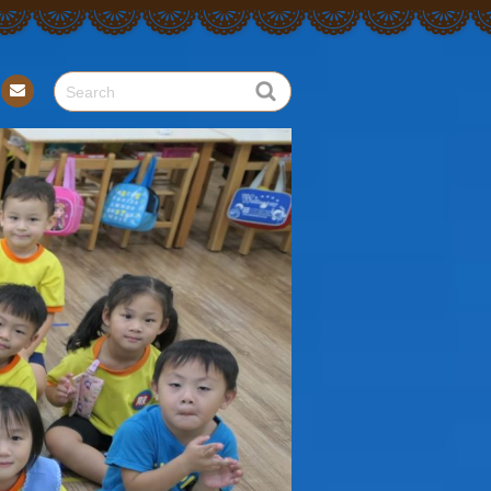
Con
tact