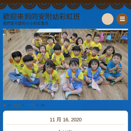
歡迎來到同安附幼彩虹班
我們是可愛的小小彩虹寶貝
S
e
a
r
c
h
>
2020
>
11 月
>
16
11 月 16, 2020