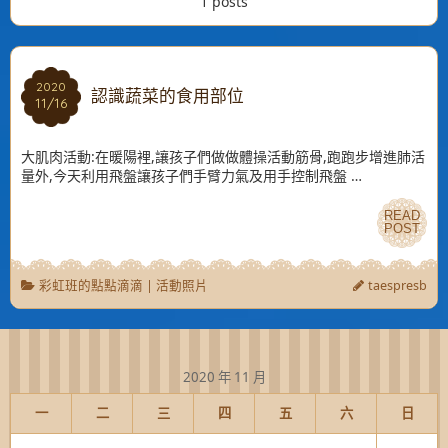
1 posts
2020
2020
認識蔬菜的食用部位
11/16
11/16
大肌肉活動:在暖陽裡,讓孩子們做做體操活動筋骨,跑跑步增進肺活
量外,今天利用飛盤讓孩子們手臂力氣及用手控制飛盤 …
READ
READ
POST
POST
彩虹班的點點滴滴
|
活動照片
taespresb
2020 年 11 月
一
二
三
四
五
六
日