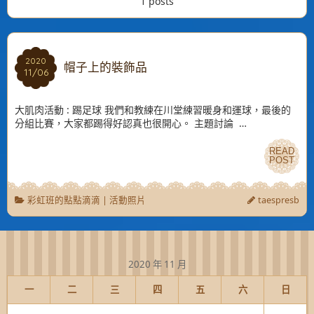
1 posts
2020
2020
帽子上的裝飾品
11/06
11/06
大肌肉活動 : 踢足球 我們和教練在川堂練習暖身和運球，最後的
分組比賽，大家都踢得好認真也很開心。 主題討論 …
READ
READ
POST
POST
彩虹班的點點滴滴
|
活動照片
taespresb
2020 年 11 月
一
二
三
四
五
六
日