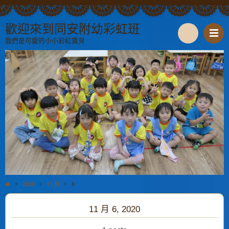
歡迎來到同安附幼彩虹班
我們是可愛的小小彩虹寶貝
S
e
a
r
c
h
>
2020
>
11 月
>
6
11 月 6, 2020