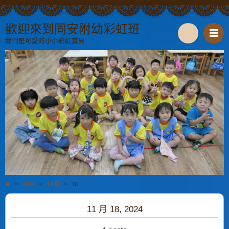
歡迎來到同安附幼彩虹班
我們是可愛的小小彩虹寶貝
S
e
a
r
c
h
>
2024
>
11 月
>
18
11 月 18, 2024