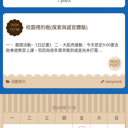
1 posts
2024
2024
校園裡的樹(探索與感官體驗)
11/18
11/18
一、 晨間活動~《日記畫》 二、大肌肉運動：今天原定9:00要去
跆拳道教室上課，但因為很多寶貝晚到或是尚未打電 …
READ
READ
POST
POST
活動照片
taespresb
2024 年 11 月
一
二
三
四
五
六
日