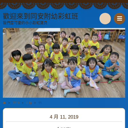
歡迎來到同安附幼彩虹班
我們是可愛的小小彩虹寶貝
S
e
a
r
c
h
>
2019
>
4 月
>
11
4 月 11, 2019