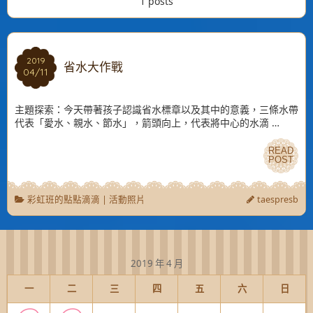
1 posts
2019
2019
省水大作戰
04/11
04/11
主題探索：今天帶著孩子認識省水標章以及其中的意義，三條水帶
代表「愛水、親水、節水」，箭頭向上，代表將中心的水滴 …
READ
READ
POST
POST
彩虹班的點點滴滴
|
活動照片
taespresb
2019 年 4 月
一
二
三
四
五
六
日