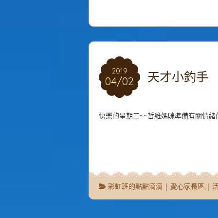
2019
2019
天才小釣手
04/02
04/02
快樂的星期二~~哲維媽咪準備有關情緒的
彩虹班的點點滴滴
|
愛心家長區
|