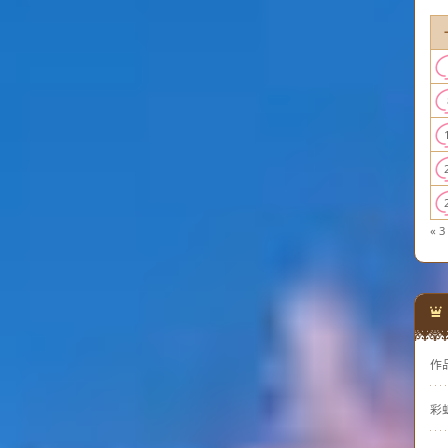
« 3
作
彩