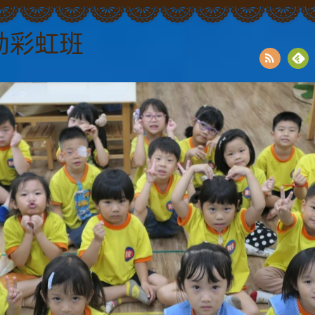
幼彩虹班
RSS
Fee
dly