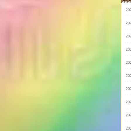
20
20
20
20
20
20
20
20
20
20