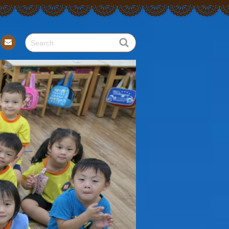
Con
tact