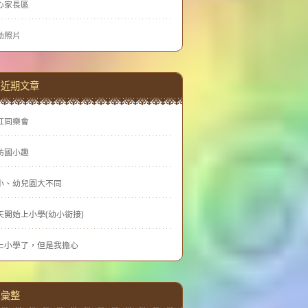
心家長區
動照片
近期文章
虹同樂會
訪國小趣
小、幼兒園大不同
天開始上小學(幼小銜接)
上小學了，但是我擔心
彙整