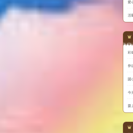
愛
活
彩
參
國
今
要