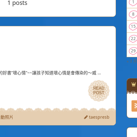
1 posts
1
8
15
22
29
« 3 月
好書”壞心情”~~讓孩子知道壞心情是會傳染的～威 …
READ
READ
POST
POST
活動照片
taespresb