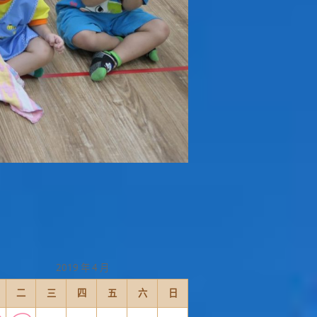
2019 年 4 月
二
三
四
五
六
日