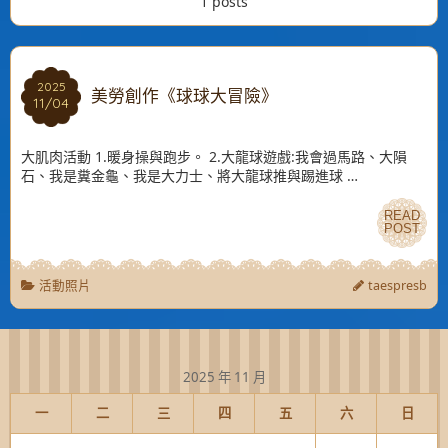
1 posts
2025
2025
美勞創作《球球大冒險》
11/04
11/04
大肌肉活動 1.暖身操與跑步。 2.大龍球遊戲:我會過馬路、大隕
石、我是糞金龜、我是大力士、將大龍球推與踢進球 …
READ
READ
POST
POST
活動照片
taespresb
2025 年 11 月
一
二
三
四
五
六
日