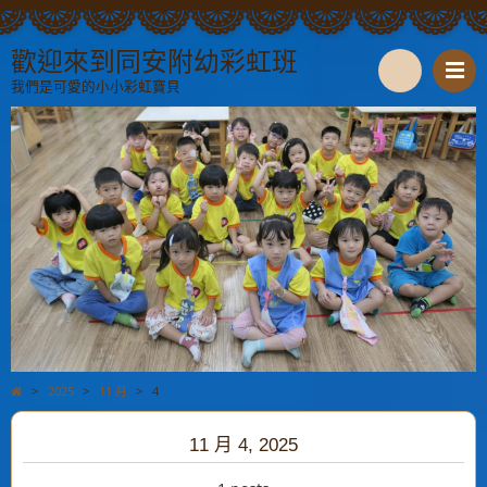
歡迎來到同安附幼彩虹班
我們是可愛的小小彩虹寶貝
S
e
a
r
c
h
>
2025
>
11 月
>
4
11 月 4, 2025