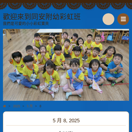
歡迎來到同安附幼彩虹班
我們是可愛的小小彩虹寶貝
S
e
a
r
c
h
>
2025
>
5 月
>
8
5 月 8, 2025