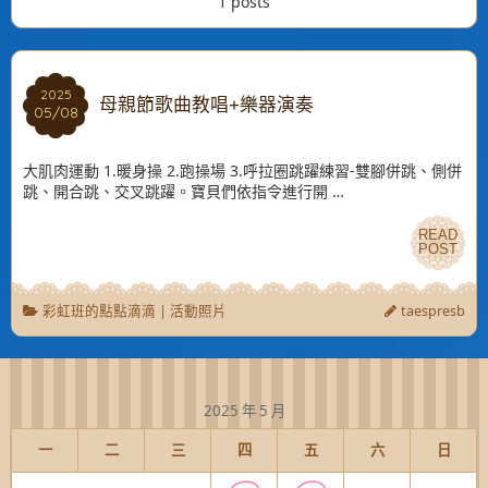
1 posts
2025
2025
母親節歌曲教唱+樂器演奏
05/08
05/08
大肌肉運動 1.暖身操 2.跑操場 3.呼拉圈跳躍練習-雙腳併跳、側併
跳、開合跳、交叉跳躍。寶貝們依指令進行開 …
READ
READ
POST
POST
彩虹班的點點滴滴
|
活動照片
taespresb
2025 年 5 月
一
二
三
四
五
六
日