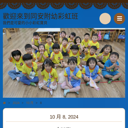
歡迎來到同安附幼彩虹班
我們是可愛的小小彩虹寶貝
S
e
a
r
c
h
>
2024
>
10 月
>
8
10 月 8, 2024