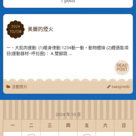
1 posts
2024
2024
美麗的煙火
10/08
10/08
一、大肌肉運動: (1)暖身律動:1234動一動。動物體操 (2)體適能項
目(運動器材~呼拉圈)： A.雙腳跳 …
READ
READ
POST
POST
活動照片
taespresb
2024 年 10 月
一
二
三
四
五
六
日