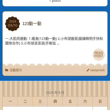
1 posts
2024
2024
123動一動
09/10
09/10
一.大肌肉運動: 1.暖身(123動一動) 2.小布球搬家(鍛鍊眼明手快和
團隊合作) 3.小布球滾滾滾(手眼協 …
READ
READ
POST
POST
活動照片
taespresb
2024 年 9 月
一
二
三
四
五
六
日