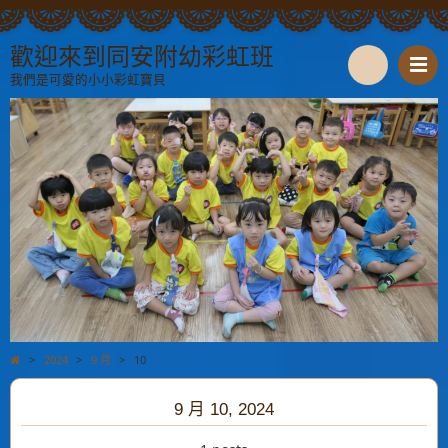
歡迎來到同安附幼彩虹班
我們是可愛的小小彩虹寶貝
S
e
a
r
c
h
>
2024
>
9 月
>
10
9 月 10, 2024