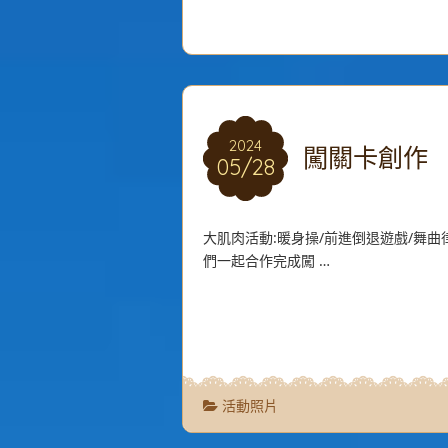
2024
2024
闖關卡創作
05/28
05/28
大肌肉活動:暖身操/前進倒退遊戲/舞曲
們一起合作完成闖 …
活動照片