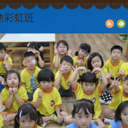
幼彩虹班
RSS
Fee
dly