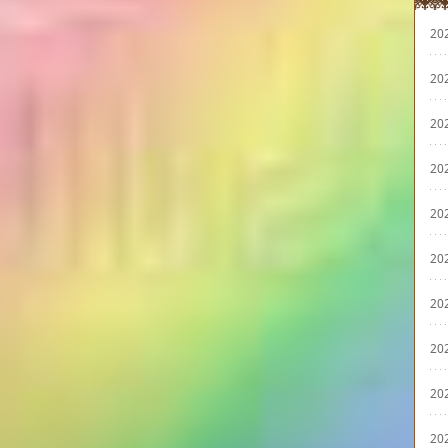
20
20
20
20
20
20
20
20
20
20