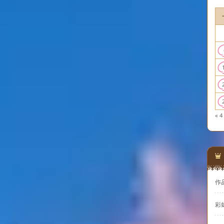
« 4
作
彩