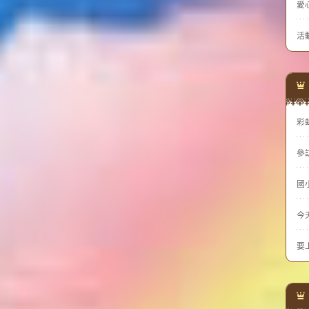
愛
活
彩
參
國
今
要