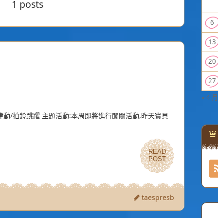
1 posts
6
13
20
27
« 4 月
律動/拍鈴跳躍 主題活動:本周即將進行闖關活動,昨天寶貝
READ
READ
POST
POST
taespresb