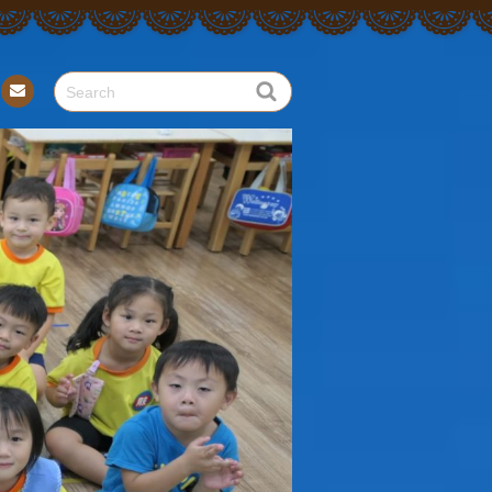
Con
tact