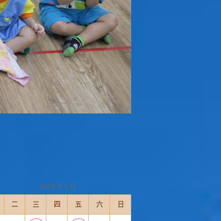
2024 年 5 月
二
三
四
五
六
日