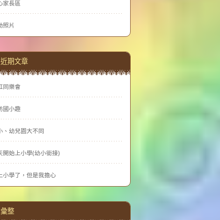
心家長區
動照片
近期文章
虹同樂會
訪國小趣
小、幼兒園大不同
天開始上小學(幼小銜接)
上小學了，但是我擔心
彙整