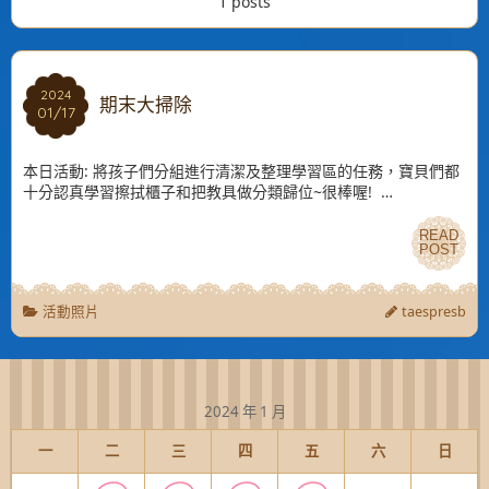
1 posts
2024
2024
期末大掃除
01/17
01/17
本日活動: 將孩子們分組進行清潔及整理學習區的任務，寶貝們都
十分認真學習擦拭櫃子和把教具做分類歸位~很棒喔! …
READ
READ
POST
POST
活動照片
taespresb
2024 年 1 月
一
二
三
四
五
六
日