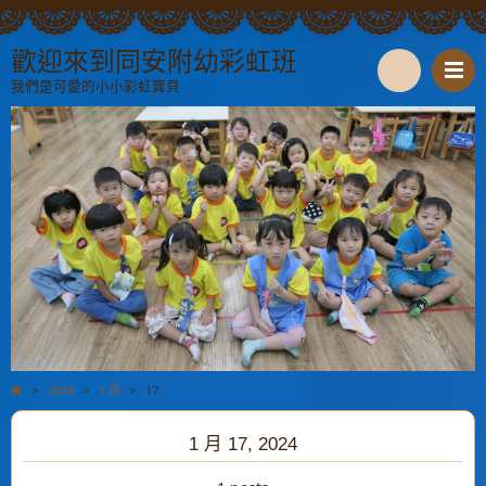
歡迎來到同安附幼彩虹班
我們是可愛的小小彩虹寶貝
S
e
a
r
c
h
>
2024
>
1 月
>
17
1 月 17, 2024