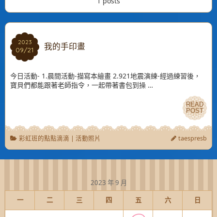
1 posts
2023
2023
我的手印畫
09/21
09/21
今日活動- 1.晨間活動-描寫本繪畫 2.921地震演練-經過練習後，
寶貝們都能跟著老師指令，一起帶著書包到操 …
READ
READ
POST
POST
彩虹班的點點滴滴
|
活動照片
taespresb
2023 年 9 月
一
二
三
四
五
六
日