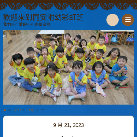
歡迎來到同安附幼彩虹班
我們是可愛的小小彩虹寶貝
S
e
a
r
c
h
>
2023
>
9 月
>
21
9 月 21, 2023