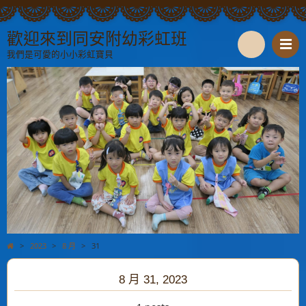
歡迎來到同安附幼彩虹班
我們是可愛的小小彩虹寶貝
S
e
a
r
c
h
>
2023
>
8 月
>
31
8 月 31, 2023