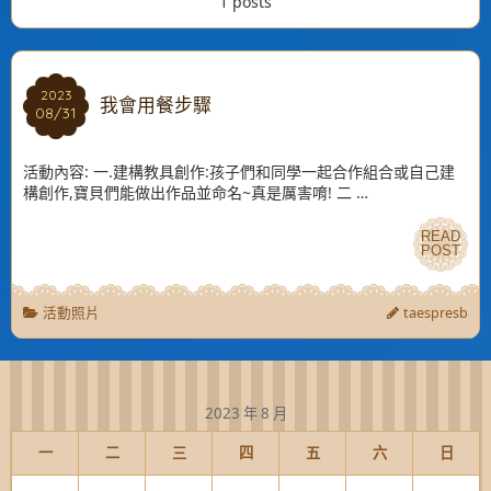
1 posts
2023
2023
我會用餐步驟
08/31
08/31
活動內容: 一.建構教具創作:孩子們和同學一起合作組合或自己建
構創作,寶貝們能做出作品並命名~真是厲害唷! 二 …
READ
READ
POST
POST
活動照片
taespresb
2023 年 8 月
一
二
三
四
五
六
日