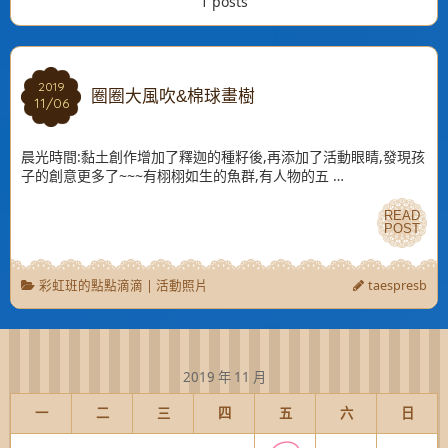
1 posts
2019
2019
圈圈大風吹&棉球畫樹
11/06
11/06
晨光時間:黏土創作增加了釋迦的種籽後,再添加了活動眼睛,發現孩
子的創意更多了~~~有栩栩如生的魚群,有人物的五 …
READ
READ
POST
POST
彩虹班的點點滴滴
|
活動照片
taespresb
2019 年 11 月
一
二
三
四
五
六
日