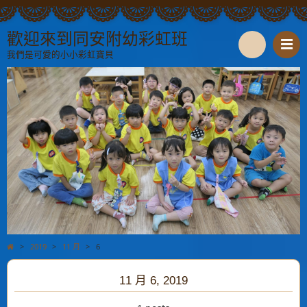
歡迎來到同安附幼彩虹班
我們是可愛的小小彩虹寶貝
S
e
a
r
c
h
>
2019
>
11 月
>
6
11 月 6, 2019