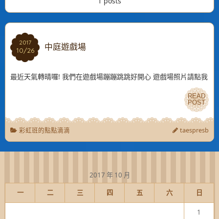
1 posts
2017
2017
中庭遊戲場
10/26
10/26
最近天氣轉晴囉! 我們在遊戲場蹦蹦跳跳好開心 遊戲場照片請點我
READ
READ
POST
POST
彩虹班的點點滴滴
taespresb
2017 年 10 月
一
二
三
四
五
六
日
1