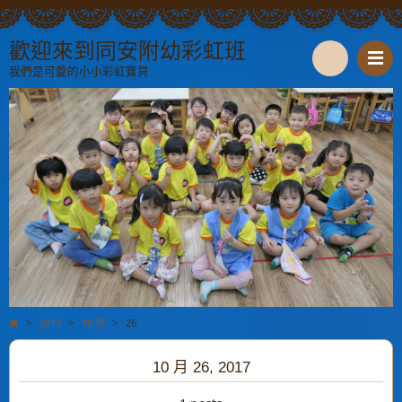
歡迎來到同安附幼彩虹班
我們是可愛的小小彩虹寶貝
S
e
a
r
c
h
>
2017
>
10 月
>
26
10 月 26, 2017