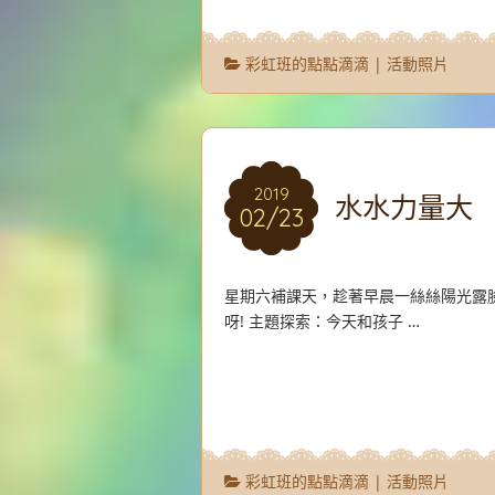
彩虹班的點點滴滴
|
活動照片
2019
2019
水水力量大
02/23
02/23
星期六補課天，趁著早晨一絲絲陽光露
呀! 主題探索：今天和孩子 …
彩虹班的點點滴滴
|
活動照片