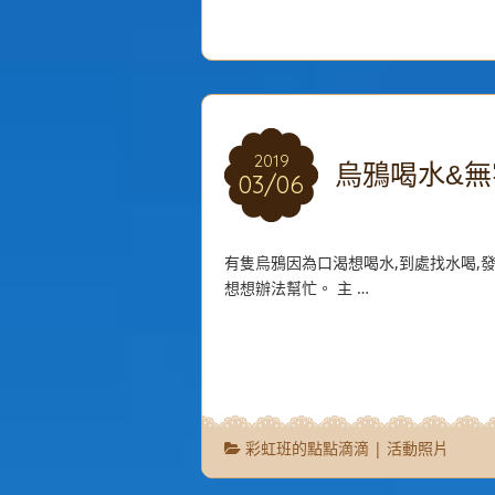
2019
2019
烏鴉喝水&無
03/06
03/06
有隻烏鴉因為口渴想喝水,到處找水喝,
想想辦法幫忙。 主 …
彩虹班的點點滴滴
|
活動照片