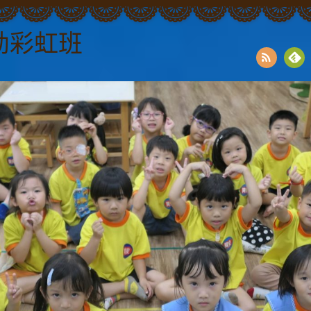
幼彩虹班
RSS
Fee
dly