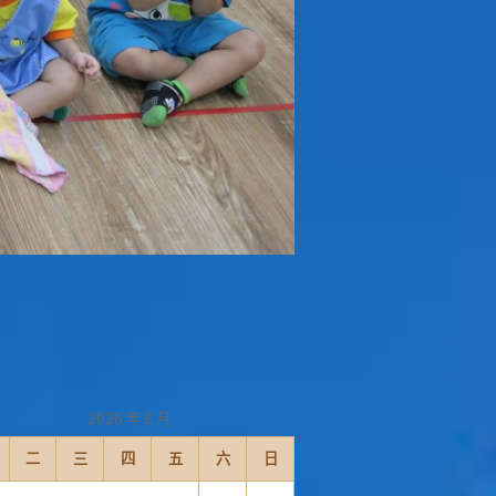
2026 年 8 月
二
三
四
五
六
日