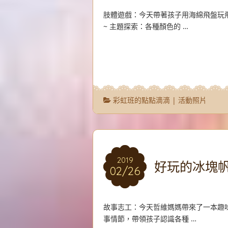
肢體遊戲：今天帶著孩子用海綿飛盤玩
~ 主題探索：各種顏色的 …
彩虹班的點點滴滴
|
活動照片
2019
2019
好玩的冰塊
02/26
02/26
故事志工：今天哲維媽媽帶來了一本趣
事情節，帶領孩子認識各種 …