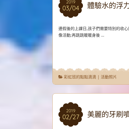
2019
2019
體驗水的浮
03/04
03/04
連假後的上課日,孩子們需要特別的收心
像活動;再跳跳暖暖身後 …
彩虹班的點點滴滴
|
活動照片
2019
2019
美麗的牙刷
02/27
02/27