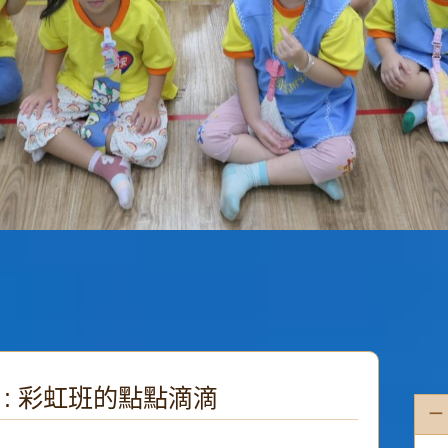
ry : 彩虹班的點點滴滴
一