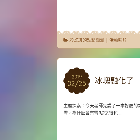
彩虹班的點點滴滴
|
活動照片
2019
2019
冰塊融化了
02/25
02/25
主題探索：今天老師先講了一本好聽的
雪，為什麼會有雪呢?之後也 …