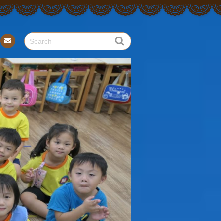
Con
tact