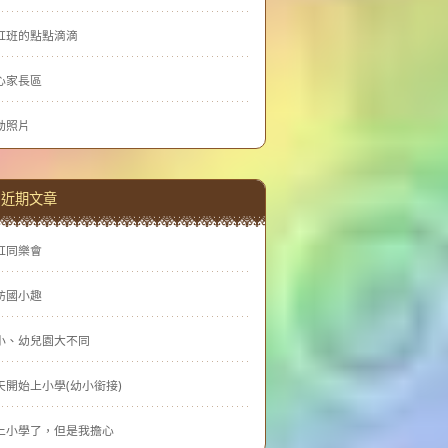
虹班的點點滴滴
心家長區
動照片
近期文章
虹同樂會
訪國小趣
小、幼兒園大不同
天開始上小學(幼小銜接)
上小學了，但是我擔心