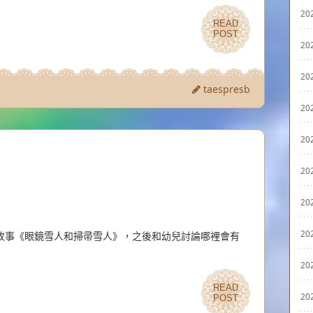
20
READ
READ
POST
POST
20
20
taespresb
20
20
20
20
20
故事《眼鏡雪人和掃帚雪人》，之後和幼兒討論哪裡會有
20
READ
READ
20
POST
POST