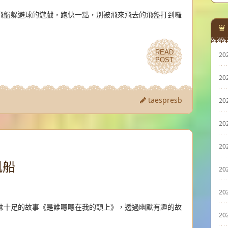
飛盤躲避球的遊戲，跑快一點，別被飛來飛去的飛盤打到囉
READ
READ
20
POST
POST
20
taespresb
20
20
20
帆船
20
20
味十足的故事《是誰嗯嗯在我的頭上》，透過幽默有趣的故
20