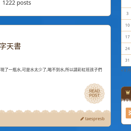
1222 posts
3
10
17
字天書
24
31
發現了一瓶水,可是水太少了,喝不到水,所以請彩虹班孩子們
« 6 月
READ
READ
POST
POST
taespresb