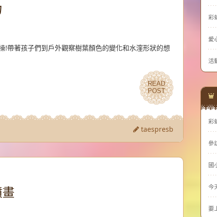
力
彩
愛
操!帶著孩子們到戶外觀察樹葉顏色的變化和水漥形狀的想
活
READ
READ
POST
POST
彩
taespresb
參
國
今
噴畫
要