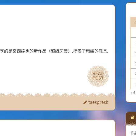
分享的是宮西達也的新作品〈超級牙膏〉,準備了精緻的教具,
READ
READ
POST
POST
« 6
taespresb
作