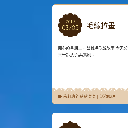
2019
2019
毛線拉畫
03/05
03/05
開心的星期二~~哲維媽咪說故事!今天
來告訴孩子,其實刷 …
彩虹班的點點滴滴
|
活動照片