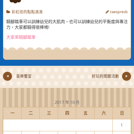
彩虹班的點點滴滴
taespresb
騎腳踏車可以訓練幼兒的大肌肉，也可以訓練幼兒的平衡度與專注
力，大家都騎得很棒唷!
大家來騎腳踏車
音樂饗宴
好玩的闖關活動
2017 年 10 月
一
二
三
四
五
六
日
1