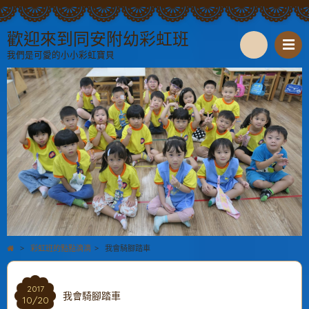
歡迎來到同安附幼彩虹班
我們是可愛的小小彩虹寶貝
S
e
a
r
c
h
>
彩虹班的點點滴滴
>
我會騎腳踏車
2017
我會騎腳踏車
10/20