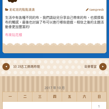
彩虹班的點點滴滴
taespresb
生活中有各種不同的布，我們請幼兒分享自己帶來的布，也摸摸看
布的觸感，最後也討論了布可以進行哪些遊戲，相信之後的主題活
動會更加豐富的!
布來玩花樣
10.19志工媽媽時間
音樂饗宴
2017 年 10 月
一
二
三
四
五
六
日
1