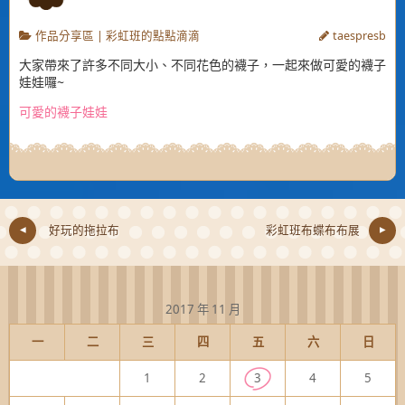
作品分享區
|
彩虹班的點點滴滴
taespresb
大家帶來了許多不同大小、不同花色的襪子，一起來做可愛的襪子
娃娃囉~
可愛的襪子娃娃
好玩的拖拉布
彩虹班布蝶布布展
2017 年 11 月
一
二
三
四
五
六
日
1
2
3
4
5