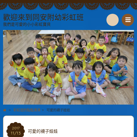
歡迎來到同安附幼彩虹班
我們是可愛的小小彩虹寶貝
S
e
a
r
c
h
>
彩虹班的點點滴滴
>
可愛的襪子娃娃
2017
可愛的襪子娃娃
11/13