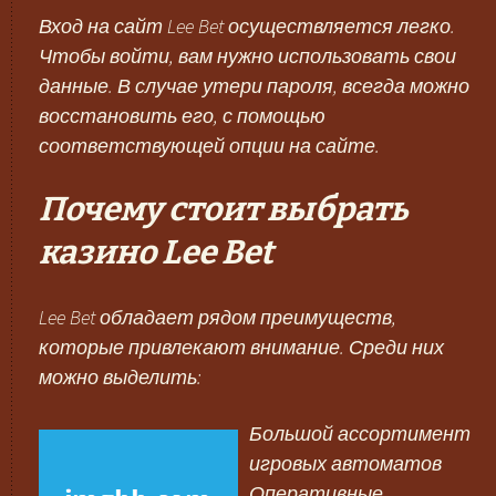
Вход на сайт Lee Bet осуществляется легко.
Чтобы войти, вам нужно использовать свои
данные. В случае утери пароля, всегда можно
восстановить его, с помощью
соответствующей опции на сайте.
Почему стоит выбрать
казино Lee Bet
Lee Bet обладает рядом преимуществ,
которые привлекают внимание. Среди них
можно выделить:
Большой ассортимент
игровых автоматов
Оперативные