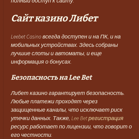
полный доступ к сайту.
Сайт казино Либет
Leebet Casino всегда доступен и на ПК, и на
мобильных устройствах. Здесь собраны
лучшие слоты и автоматы, и еще
информация о бонусах.
Безопасность на Lee Bet
Либет казино гарантирует безопасность.
Любые платежи проходят через
защищенные каналы, что исключает риск
утечки данных. Также,
Lee Bet регистрация
ресурс работает по лицензии, что говорит о
его честности.