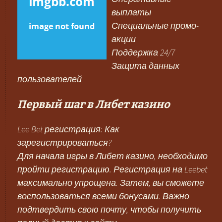
выплаты
Специальные промо-
акции
Поддержка 24/7
Защита данных
пользователей
Первый шаг в Либет казино
Lee Bet регистрация: Как
зарегистрироваться?
Для начала игры в Либет казино, необходимо
пройти регистрацию. Регистрация на Leebet
максимально упрощена. Затем, вы сможете
воспользоваться всеми бонусами. Важно
подтвердить свою почту, чтобы получить