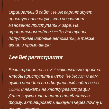
Официальный сайт Lee Bet гарантирует
простую навигацию, что позволяет
мгновенно приступать к игре. На
официальном сайте Lee Bet доступны
популярные игровые автоматы, а также
акции и промо-акции.
Lee Bet регистрация
Регистрация на Lee Bet максимально проста.
Чтобы приступить к игре, lee bet casino вам
нужно перейти на официальный сайт Leebet
Casino и нажать на кнопку регистрации.
Далее, нужно заполнить стандартную
форму, активировать аккаунт через почту и
начать играть.