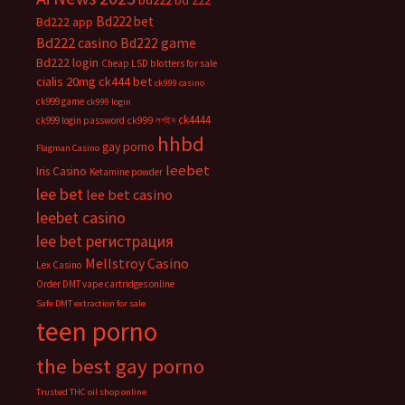
bd 222
Bd222 bet
Bd222 app
Bd222 casino
Bd222 game
Bd222 login
Cheap LSD blotters for sale
cialis 20mg
ck444 bet
ck999 casino
ck999 game
ck999 login
ck4444
ck999 login password
ck999 লগইন
hhbd
gay porno
Flagman Casino
leebet
Iris Casino
Ketamine powder
lee bet
lee bet casino
leebet casino
lee bet регистрация
Mellstroy Casino
Lex Casino
Order DMT vape cartridges online
Safe DMT extraction for sale
teen porno
the best gay porno
Trusted THC oil shop online