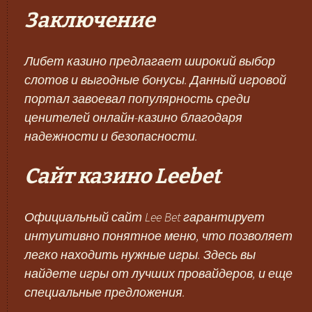
Заключение
Либет казино предлагает широкий выбор
слотов и выгодные бонусы. Данный игровой
портал завоевал популярность среди
ценителей онлайн-казино благодаря
надежности и безопасности.
Сайт казино Leebet
Официальный сайт Lee Bet гарантирует
интуитивно понятное меню, что позволяет
легко находить нужные игры. Здесь вы
найдете игры от лучших провайдеров, и еще
специальные предложения.