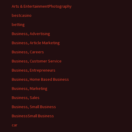
Arts & EntertainmentPhotography
bestcasino
betting
Business, Advertising
Business, Article Marketing
Business, Careers
Business, Customer Service
Business, Entrepreneurs
Business, Home Based Business
Business, Marketing
Business, Sales
Business, Small Business
BusinessSmall Business
car