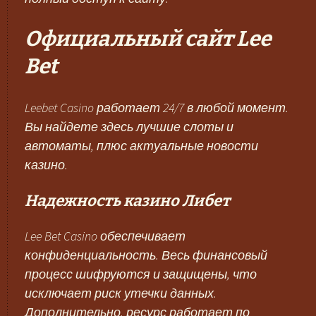
Официальный сайт Lee
Bet
Leebet Casino работает 24/7 в любой момент.
Вы найдете здесь лучшие слоты и
автоматы, плюс актуальные новости
казино.
Надежность казино Либет
Lee Bet Casino обеспечивает
конфиденциальность. Весь финансовый
процесс шифруются и защищены, что
исключает риск утечки данных.
Дополнительно, ресурс работает по