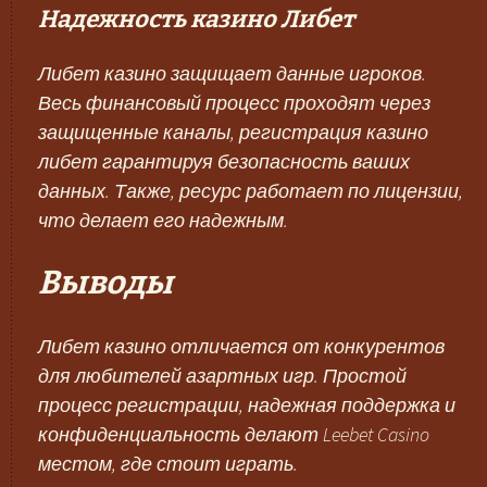
Надежность казино Либет
Либет казино защищает данные игроков.
Весь финансовый процесс проходят через
защищенные каналы, регистрация казино
либет гарантируя безопасность ваших
данных. Также, ресурс работает по лицензии,
что делает его надежным.
Выводы
Либет казино отличается от конкурентов
для любителей азартных игр. Простой
процесс регистрации, надежная поддержка и
конфиденциальность делают Leebet Casino
местом, где стоит играть.