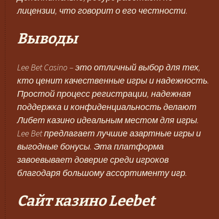
лицензии, что говорит о его честности.
Выводы
Lee Bet Casino – это отличный выбор для тех,
кто ценит качественные игры и надежность.
Простой процесс регистрации, надежная
поддержка и конфиденциальность делают
Либет казино идеальным местом для игры.
Lee Bet предлагает лучшие азартные игры и
выгодные бонусы. Эта платформа
завоевывает доверие среди игроков
благодаря большому ассортименту игр.
Сайт казино Leebet