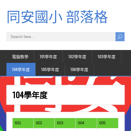
同安國小 部落格
電腦教學
101學年度
102學年度
103學年度
104學年度
105學年度
106學年度
104學年度
601
602
603
604
605