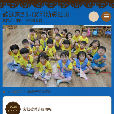
歡迎來到同安附幼彩虹班
我們是可愛的小小彩虹寶貝
S
e
a
r
c
h
>
活動照片
>
彩虹披薩步驟海報
2026
彩虹披薩步驟海報
05/14