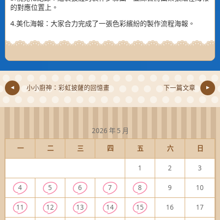
的對應位置上。
4.美化海報：大家合力完成了一張色彩繽紛的製作流程海報。
小小廚神：彩虹披薩的回憶畫
下一篇文章
2026 年 5 月
一
二
三
四
五
六
日
1
2
3
4
5
6
7
8
9
10
11
12
13
14
15
16
17