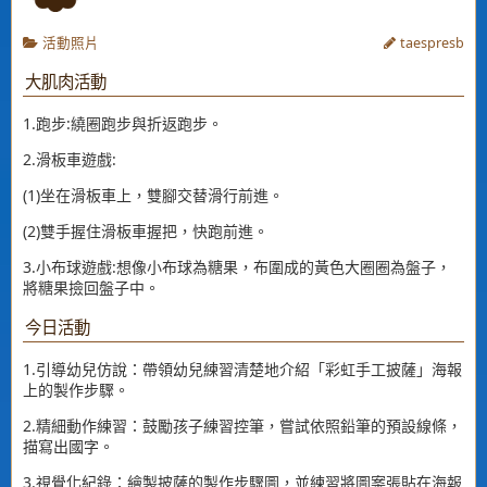
活動照片
taespresb
大肌肉活動
1.跑步:繞圈跑步與折返跑步。
2.滑板車遊戲:
(1)坐在滑板車上，雙腳交替滑行前進。
(2)雙手握住滑板車握把，快跑前進。
3.小布球遊戲:想像小布球為糖果，布圍成的黃色大圈圈為盤子，
將糖果撿回盤子中。
今日活動
1.引導幼兒仿說：帶領幼兒練習清楚地介紹「彩虹手工披薩」海報
上的製作步驟。
2.精細動作練習：鼓勵孩子練習控筆，嘗試依照鉛筆的預設線條，
描寫出國字。
3.視覺化紀錄：繪製披薩的製作步驟圖，並練習將圖案張貼在海報