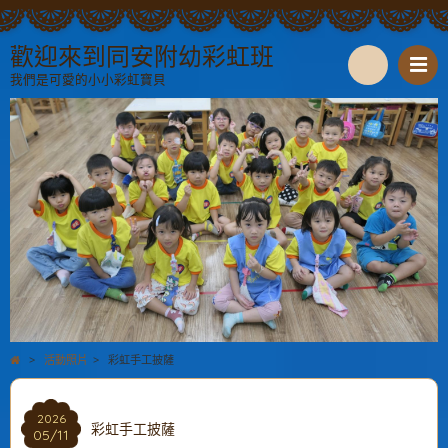
歡迎來到同安附幼彩虹班
我們是可愛的小小彩虹寶貝
S
e
a
r
c
h
>
活動照片
>
彩虹手工披薩
2026
彩虹手工披薩
05/11