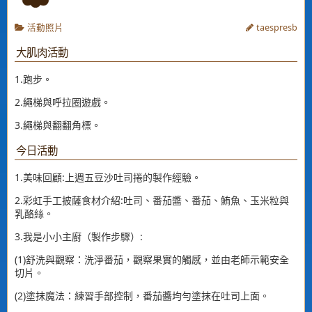
活動照片
taespresb
大肌肉活動
1.跑步。
2.繩梯與呼拉圈遊戲。
3.繩梯與翻翻角標。
今日活動
1.美味回顧:上週五豆沙吐司捲的製作經驗。
2.彩虹手工披薩食材介紹:吐司、番茄醬、番茄、鮪魚、玉米粒與
乳酪絲。
3.我是小小主廚（製作步驟）:
(1)舒洗與觀察：洗淨番茄，觀察果實的觸感，並由老師示範安全
切片。
(2)塗抹魔法：練習手部控制，番茄醬均勻塗抹在吐司上面。