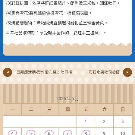
(3)彩虹拼圖：依序將鮮紅番茄片、鮪魚及玉米粒，鋪滿吐司。
(4)驚喜雪花:將乳酪絲像撒雪花一樣舖滿表面。
(6)烤箱變魔術：烤箱烘烤直到起司融化並呈現金黃色。
4.幸福品嚐時刻：享受親手製作的「彩虹手工披薩」。
母親節活動-製作愛心豆沙吐司捲
彩虹水果吐司披薩
2026 年 5 月
一
二
三
四
五
六
日
1
2
3
4
5
6
7
8
9
10