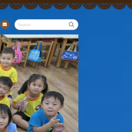
Con
tact