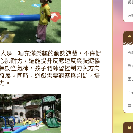
愛
活
彩
鬼抓人是一項充滿樂趣的動態遊戲，不僅促
心肺耐力，還能提升反應速度與肢體協
參
揮動空氣棒，孩子們練習控制力與方向
發展。同時，遊戲需要觀察與判斷，培
國
力。
今
要