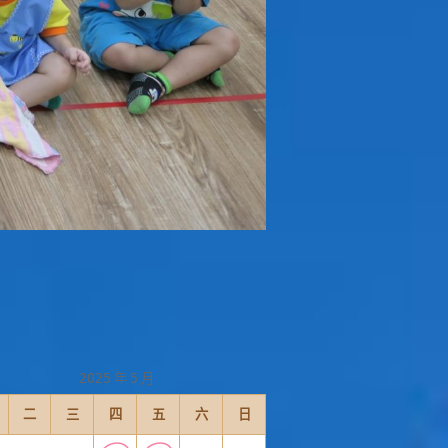
2025 年 5 月
二
三
四
五
六
日