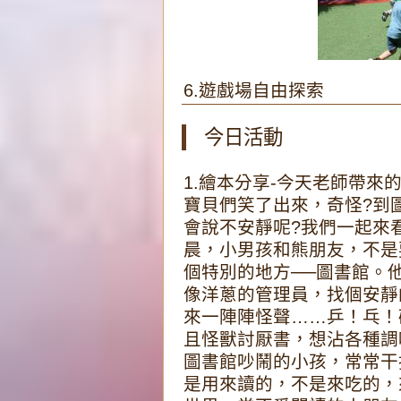
6.遊戲場自由探索
今日活動
1.繪本分享-今天老師帶來
寶貝們笑了出來，奇怪?到
會說不安靜呢?我們一起來
晨，小男孩和熊朋友，不是
個特別的地方──圖書館。
像洋蔥的管理員，找個安靜
來一陣陣怪聲……乒！乓！
且怪獸討厭書，想沾各種調
圖書館吵鬧的小孩，常常干
是用來讀的，不是來吃的，