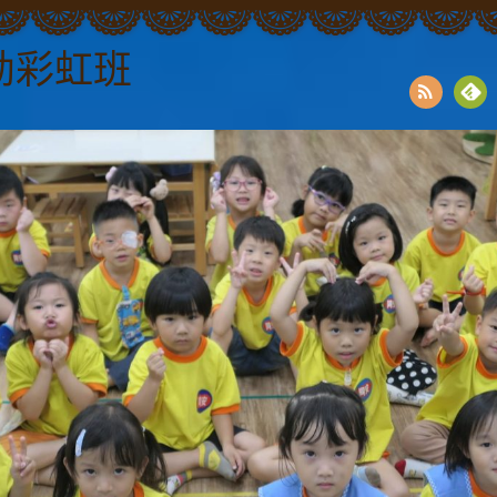
幼彩虹班
RSS
Fee
dly