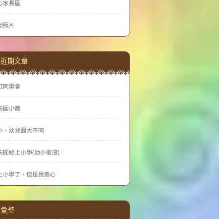
心家長區
動照片
近期文章
虹同樂會
訪國小趣
小、幼兒園大不同
天開始上小學(幼小銜接)
上小學了，但是我擔心
彙整