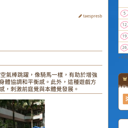
5
taespresb
12
19
26
« 4 月
夾著空氣棒跳躍，像騎馬一樣，有助於增強
身體協調和平衡感。此外，這種遊戲方
感，刺激前庭覺與本體覺發展。