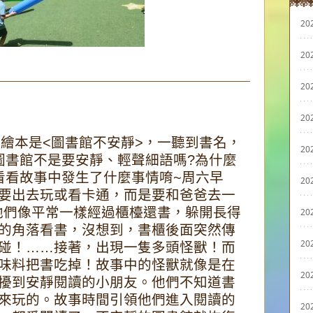
20
20
20
20
的繪本是<圖書館不安靜>，一聽到書名，
20
圖書館不是要安靜、輕聲細語嗎?為什麼
看看故事中發生了什麼事情唷~周六早
20
要出去玩或看卡通，而是要和爸爸去一
他們像平常一樣經過櫃檯還書，躲開長得
20
的角落看書，沒想到，書櫃後面突然傳
20
碰！……接著，出現一隻多頭怪獸！而
味料把書吃掉！故事中的怪獸就像是在
20
擾到安靜閱讀的小朋友。他們不知道書
來玩的。故事時間引領他們進入閱讀的
20