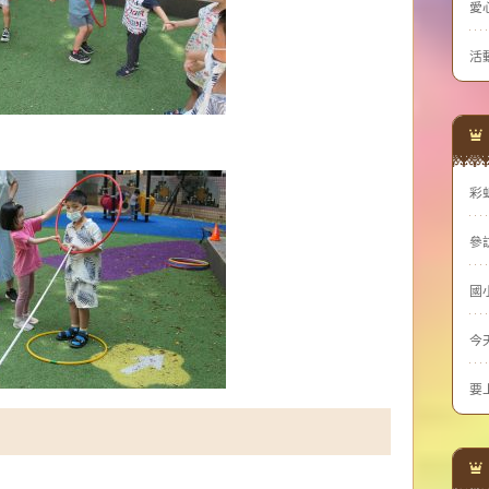
愛
活
彩
參
國
今
要
：