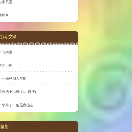
心家長區
動照片
近期文章
虹同樂會
訪國小趣
小、幼兒園大不同
天開始上小學(幼小銜接)
上小學了，但是我擔心
彙整