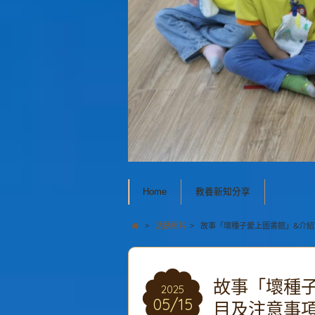
Home
教養新知分享
>
活動照片
>
故事「壞種子愛上圖書館」&介
故事「壞種
2025
05/15
目及注意事