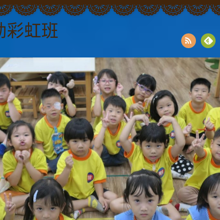
幼彩虹班
RSS
Fee
dly