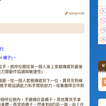
5
taespresb
12
19
26
« 4 月
爬行
＋繩子)。
拉手，將呼拉圈從第一個人身上穿越傳遞到最後
能力跟動作協調與敏捷性)
圓圈，從一個人套圈傳遞到下一位，寶貝完熟練
促進手眼協調能力和手臂肌耐力，培養團隊合作默
2個呼拉圈內，手握繩拉直繩子，其他寶貝手拿
的身體，再穿過繩子，然後到B的這一端，由上往