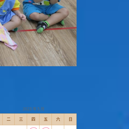
2025 年 5 月
二
三
四
五
六
日