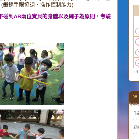
(鍛鍊手眼協調、操作控制能力)
不碰到AB
兩位寶貝的身體以及繩子為原則，考驗
« 4
作
彩