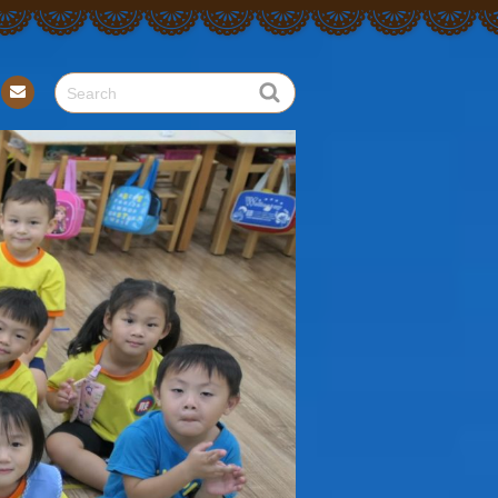
Con
tact