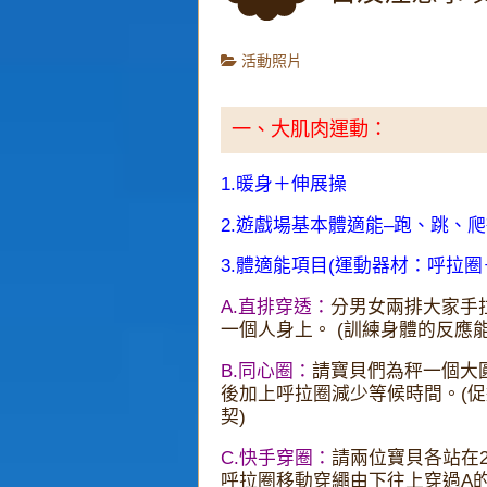
活動照片
一、大肌肉運動：
1.暖身＋伸展操
2.遊戲場基本體適能–跑、跳、
3.體適能項目(運動器材：呼拉圈
A.直排穿透：
分男女兩排大家手
一個人身上。 (訓練身體的反應
B.同心圈：
請寶貝們為秤一個大
後加上呼拉圈減少等候時間。(
契)
C.快手穿圈：
請兩位寶貝各站在
呼拉圈移動穿繩由下往上穿過A