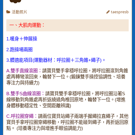
活動照片
taespresb
一、大肌肉運動：
1.暖身＋伸展操
2.跑操場兩圈
3.體適能項目(運動器材：呼拉圈＋三角錐+繩子)。
A.雙手直線滾圈：
請寶貝雙手拿穩呼拉圈，將呼拉圈滾到角錐
處再轉彎滾回來，輪替下一位。(鍛鍊雙手操控協調性、培養
專注力與持續力)
B.雙手S曲線滾圈：
請寶貝雙手拿穩呼拉圈，將呼拉圈沿著S
線移動到角錐處再折返繞過角椎回原地，輪替下一位。(增進
身體移動穩定性、空間距離辨識)
C.呼拉圈穿繩：
請兩位寶貝站繩子兩端手握繩拉直繩子，其他
寶貝手拿呼拉圈穿繩移動，呼拉圈不能碰到繩子，再折返回原
點。 (培養專注力與增進手眼協調能力)