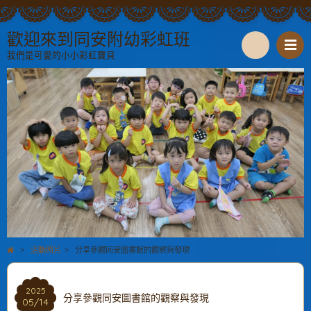
歡迎來到同安附幼彩虹班
我們是可愛的小小彩虹寶貝
S
e
a
r
c
h
>
活動照片
>
分享參觀同安圖書館的觀察與發現
2025
分享參觀同安圖書館的觀察與發現
05/14