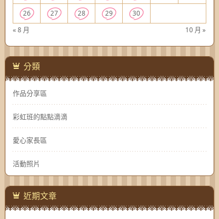
26
27
28
29
30
« 8 月
10 月 »
分類
作品分享區
彩虹班的點點滴滴
愛心家長區
活動照片
近期文章