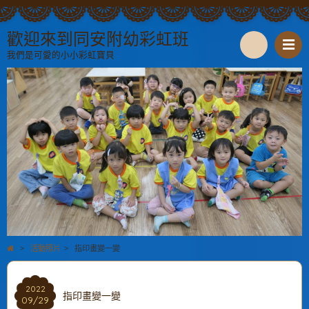
歡迎來到同安附幼彩虹班
我們是可愛的小小彩虹寶貝
S
e
a
r
c
h
>
活動照片
>
指印畫變一變
2022
指印畫變一變
09/29