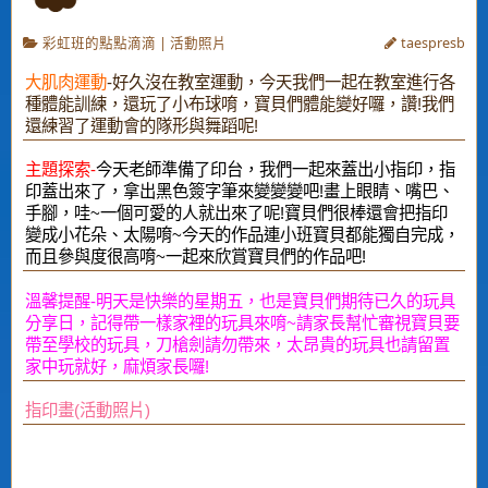
彩虹班的點點滴滴
|
活動照片
taespresb
大肌肉運動
-好久沒在教室運動，今天我們一起在教室進行各
種體能訓練，還玩了小布球唷，寶貝們體能變好囉，讚!我們
還練習了運動會的隊形與舞蹈呢!
主題探索-
今天老師準備了印台，我們一起來蓋出小指印，指
印蓋出來了，拿出黑色簽字筆來變變變吧!畫上眼睛、嘴巴、
手腳，哇~一個可愛的人就出來了呢!寶貝們很棒還會把指印
變成小花朵、太陽唷~今天的作品連小班寶貝都能獨自完成，
而且參與度很高唷~一起來欣賞寶貝們的作品吧!
溫馨提醒-明天是快樂的星期五，也是寶貝們期待已久的玩具
分享日，記得帶一樣家裡的玩具來唷~請家長幫忙審視寶貝要
帶至學校的玩具，刀槍劍請勿帶來，太昂貴的玩具也請留置
家中玩就好，麻煩家長囉!
指印畫(活動照片)