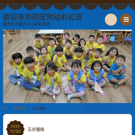
歡迎來到同安附幼彩虹班
我們是可愛的小小彩虹寶貝
S
e
a
r
c
h
>
活動照片
>
玉米種植
2020
玉米種植
11/20