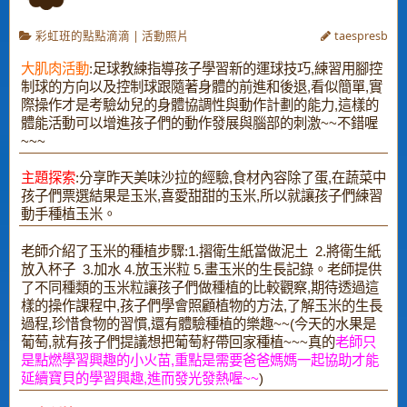
彩虹班的點點滴滴
|
活動照片
taespresb
大肌肉活動
:足球教練指導孩子學習新的運球技巧,練習用腳控
制球的方向以及控制球跟隨著身體的前進和後退,看似簡單,實
際操作才是考驗幼兒的身體協調性與動作計劃的能力,這樣的
體能活動可以增進孩子們的動作發展與腦部的刺激~~不錯喔
~~~
主題探索
:分享昨天美味沙拉的經驗,食材內容除了蛋,在蔬菜中
孩子們票選結果是玉米,喜愛甜甜的玉米,所以就讓孩子們練習
動手種植玉米。
老師介紹了玉米的種植步驟:1.摺衛生紙當做泥土 2.將衛生紙
放入杯子 3.加水 4.放玉米粒 5.畫玉米的生長記錄。老師提供
了不同種類的玉米粒讓孩子們做種植的比較觀察,期待透過這
樣的操作課程中,孩子們學會照顧植物的方法,了解玉米的生長
過程,珍惜食物的習慣,還有體驗種植的樂趣~~(今天的水果是
葡萄,就有孩子們提議想把葡萄籽帶回家種植~~~真的
老師只
是點燃學習興趣的小火苗,重點是需要爸爸媽媽一起協助才能
延續寶貝的學習興趣,進而發光發熱喔~~
)