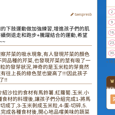
2
taespresb
9
的下肢運動做加強練習,增進孩子們的肌
16
持續倒退走和跑步+騰躍結合的運動,希望
~~
23
30
觀察芹菜的吸水現象,有人發現芹菜的顏色
不同品種的芹菜,也發現芹菜的莖有吸了一
« 10
米粒的發芽狀況,神奇的是玉米粒的芽竟然
有往上長的綠色莖也變高了!!!因此孩子
!!
紹沙拉的食材有馬鈴薯.紅蘿蔔.玉米.小
食材的料理後,讓孩子們分組完成1-將馬
成丁,3-玉米剝成玉米粒,4-蛋-切碎,5.
,完成各種食材後,開心地品嚐美味的蔬菜