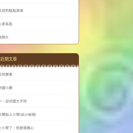
虹班的點點滴滴
心家長區
動照片
近期文章
虹同樂會
訪國小趣
小、幼兒園大不同
天開始上小學(幼小銜接)
上小學了，但是我擔心