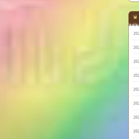
20
20
20
20
20
20
20
20