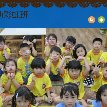
幼彩虹班
RSS
Fee
dly