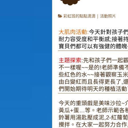
彩虹班的點點滴滴
|
活動照片
大肌肉活動:
今天針對孩子們
耐力容受度和平衡感;接著
寶貝們都可以有強健的體魄
主題探索
:先和孩子們一起
不一樣喔~~是的!老師準備
些紅色的水~~接著觀察玉
由白變紅而且長得更長了,還
們開始期待明天的種植活動了
今天的重頭戲是美味沙拉~介
黃瓜+蛋…等。老師示範各種
鈴薯用湯匙壓成泥,2-紅蘿蔔切
攪拌。在大家一起努力合作