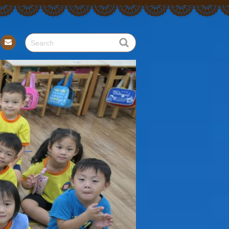
Con
tact