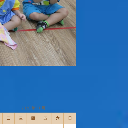
2020 年 11 月
二
三
四
五
六
日