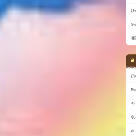
彩
愛
活
彩
參
國
今
要