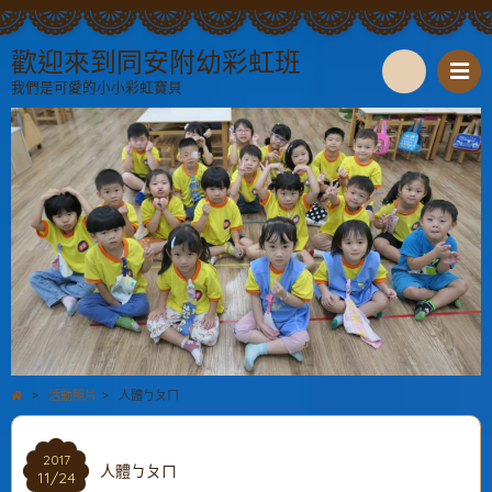
歡迎來到同安附幼彩虹班
我們是可愛的小小彩虹寶貝
S
e
a
r
c
h
>
活動照片
>
人體ㄅㄆㄇ
2017
人體ㄅㄆㄇ
11/24