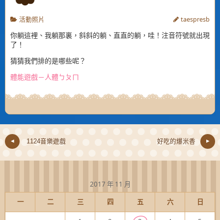
活動照片
taespresb
你躺這裡、我躺那裏，斜斜的躺、直直的躺，哇！注音符號就出現
了！
猜猜我們排的是哪些呢？
體能遊戲－人體ㄅㄆㄇ
1124音樂遊戲
好吃的爆米香
2017 年 11 月
一
二
三
四
五
六
日